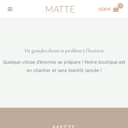
Aller
✕
Livraison offerte partout en France !
0,00
€
au
contenu
De grandes choses se profilent à l’horizon
Quelque chose d’énorme se prépare ! Notre boutique est
en chantier et sera bientôt lancée !
MATTE