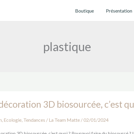
Livraison offerte partout en France !
Boutique
Présentation
plastique
décoration 3D biosourcée, c’est qu
ation
n
,
Ecologie
,
Tendances
/
La Team Matte
/
02/01/2024
urcée,
oration 3D biosourcée, c’est quoi ? Pourquoi faire du biosourcé ? 