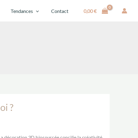
✕
Tendances
Contact
0,00
€
oi ?
La décoration 3D biosourcée concilie la créativité