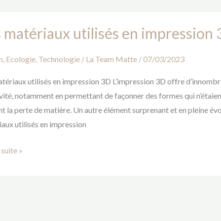
 matériaux utilisés en impression
iaux
s
n
,
Ecologie
,
Technologie
/
La Team Matte
/
07/03/2023
ssion
tériaux utilisés en impression 3D L’impression 3D offre d’innombra
vité, notamment en permettant de façonner des formes qui n’étaient
nt la perte de matière. Un autre élément surprenant et en pleine évo
aux utilisés en impression
 suite »