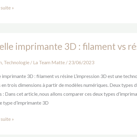
 suite »
e
lle imprimante 3D : filament vs ré
mante
n
,
Technologie
/
La Team Matte
/
23/06/2023
nt
 imprimante 3D : filament vs résine L’impression 3D est une techno
 en trois dimensions à partir de modèles numériques. Deux types 
és : Dans cet article, nous allons comparer ces deux types d’impri
e type d’imprimante 3D
 suite »