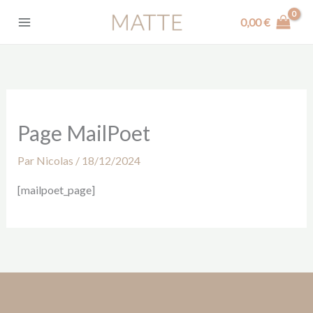
Aller
✕
Livraison offerte partout en France !
0,00
€
au
contenu
Page MailPoet
Par
Nicolas
/
18/12/2024
[mailpoet_page]